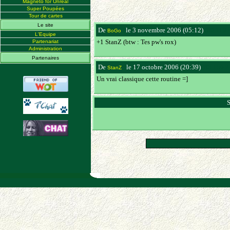
Magneto for Unreal
Super Poupées
Tour de cartes
Le site
De
le 3 novembre 2006 (05:12)
(80.119.
BoGo
L'Equipe
+1 StanZ (btw : Tes pw's rox)
Partenariat
Administration
Partenaires
De
le 17 octobre 2006 (20:39)
(83.156.2
StanZ
Un vrai classique cette routine =]
S