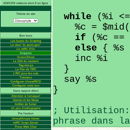
4095356 visiteurs dont 6 en ligne
while
(%i <=
Thème du site
%c = $mid($1
if
(%c == 
Bon trucs
Les bases du Scripting
else
{ %s 
Le virus "irc.worm.gen"
Le mIRC D'Or
Snippets
inc %i
ScreenShots
Le Défi du moment
Tag-moi-ça
}
Le Pire de l'IRC
L'IRC pour les nuls
say %s
Tutoriaux
Configurer UnrealIRCD
Configurer votre box
}
Sans rapport direct
Attention à l'arnaque!
Usenet et les News
Arrêter de fumer
; Utilisation:
Un peu d'orthographe
Par l'auteur
phrase dans la
Unreal/Anope Admin
mIRC Script Server
Proxy Web Chat