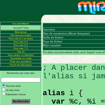
Vos identifiants
Accueil T'chat
Auteur(s):
Bienvenue
Date de soumission (Heure française):
Voir tous les scripts
Taille du fichier:
Pour mirc 6.1 et moins
Type du fichier:
Pour mirc 6.2
Déjà visualisé:
Pour mirc 6.3
Pour mirc 7.1
Top 10
Un alias excessivement utile, avec lequel vous al
Vous aimez ou détestez
Soumettre un script
Foire aux questions
Forum de discussion
; A placer dan
Rechercher par mots clés:
l'alias si jam
Tous les mots
Un des mots
alias
i {
Expression exacte
var
%c, %i =