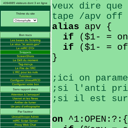
veux dire que 
4094885 visiteurs dont 3 en ligne
tape /apv off 
Thème du site
alias
apv {
if
($1- = o
Bon trucs
Les bases du Scripting
if
($1- = o
Le virus "irc.worm.gen"
Le mIRC D'Or
Snippets
}
ScreenShots
Le Défi du moment
Tag-moi-ça
Le Pire de l'IRC
L'IRC pour les nuls
;ici on parame
Tutoriaux
Configurer UnrealIRCD
Configurer votre box
;si l'anti pri
Sans rapport direct
Attention à l'arnaque!
;si il est sur
Usenet et les News
Arrêter de fumer
Un peu d'orthographe
Par l'auteur
on
^1:OPEN:?:{
Unreal/Anope Admin
mIRC Script Server
Proxy Web Chat