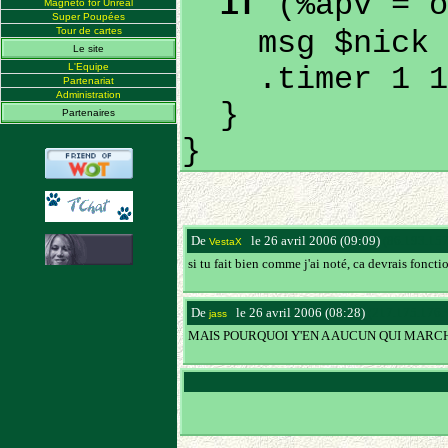
if
(%apv = 
Magneto for Unreal
Super Poupées
Tour de cartes
msg $nick 
Le site
L'Equipe
.timer 1 1 c
Partenariat
Administration
}
Partenaires
}
De
le 26 avril 2006 (09:09)
(86.193.157
VestaX
si tu fait bien comme j'ai noté, ca devrais fonc
De
le 26 avril 2006 (08:28)
(217.175.176.
jass
MAIS POURQUOI Y'EN A AUCUN QUI MARCHE 