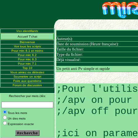
Vos identifiants
Accueil T'chat
Auteur(s):
Bienvenue
Date de soumission (Heure française):
Voir tous les scripts
Taille du fichier:
Pour mirc 6.1 et moins
Type du fichier:
Pour mirc 6.2
Déjà visualisé:
Pour mirc 6.3
Pour mirc 7.1
Top 10
Un petit anti Pv simple et rapide
(172.206.150.*
Vous aimez ou détestez
Soumettre un script
Foire aux questions
Forum de discussion
;Pour l'utilis
Rechercher par mots clés:
;/apv on pour 
;/apv off pour
Tous les mots
Un des mots
Expression exacte
;ici on parame