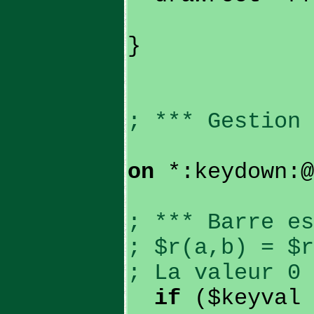
}
; *** Gestion 
on
*:keydown:@
; *** Barre es
; $r(a,b) = $r
; La valeur 0 
if
($keyval 