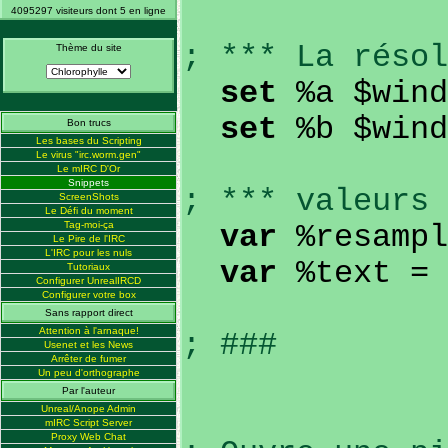
4095297 visiteurs dont 5 en ligne
; *** La résol
Thème du site
set
%a $wind
set
%b $wind
Bon trucs
Les bases du Scripting
Le virus "irc.worm.gen"
Le mIRC D'Or
Snippets
; *** valeurs
ScreenShots
Le Défi du moment
Tag-moi-ça
var
%resampl
Le Pire de l'IRC
L'IRC pour les nuls
var
%text = 
Tutoriaux
Configurer UnrealIRCD
Configurer votre box
Sans rapport direct
Attention à l'arnaque!
; ###
Usenet et les News
Arrêter de fumer
Un peu d'orthographe
Par l'auteur
Unreal/Anope Admin
mIRC Script Server
Proxy Web Chat