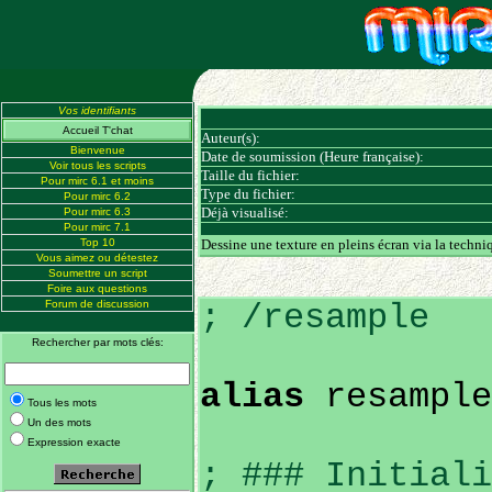
Vos identifiants
Accueil T'chat
Auteur(s):
Bienvenue
Date de soumission (Heure française):
Voir tous les scripts
Taille du fichier:
Pour mirc 6.1 et moins
Type du fichier:
Pour mirc 6.2
Déjà visualisé:
Pour mirc 6.3
Pour mirc 7.1
Top 10
Dessine une texture en pleins écran via la techniq
Vous aimez ou détestez
Soumettre un script
Foire aux questions
Forum de discussion
; /resample
Rechercher par mots clés:
alias
resample
Tous les mots
Un des mots
Expression exacte
; ### Initiali