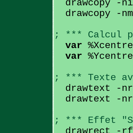
drawcopy -ni 
drawcopy -nm 
; *** Calcul p
var
%Xcentre
var
%Ycentre
; *** Texte av
drawtext -nr 
drawtext -nr 
; *** Effet "S
drawrect -rfi