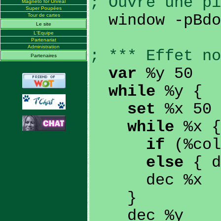
; Ouvre une pi
Magneto for Unreal
Super Poupées
window -pBdof
Tour de cartes
Le site
L'Equipe
Partenariat
Administration
; *** Effet no
Partenaires
var
%y 50
while
%y {
set
%x 50
while
%x {
if
(%col
else
{ d
dec %x
}
dec %y