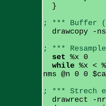
}
; *** Buffer (
drawcopy -ns 
; *** Resample
set
%x 0
while
%x < %
nms @n 0 0 $ca
; *** Strech e
drawrect -nrf