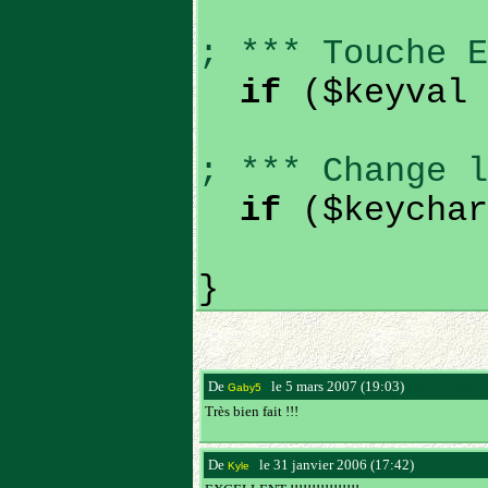
; *** Touche E
if
($keyval 
; *** Change l
if
($keychar
}
De
le 5 mars 2007 (19:03)
(82.247.89.*
Gaby5
Très bien fait !!!
De
le 31 janvier 2006 (17:42)
(195.93.102
Kyle