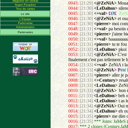
Magneto for Unreal
0043:
[21:29]
<@ZeNiA>
Mouarf
Super Poupées
0044:
[21:30]
<LeDalton>
silen
Tour de cartes
0045:
[21:30]
<+val>
£
Ø
£
ZeN
Le site
0046:
[21:30]
<@ZeNiA>
et ouai
L'Equipe
0047:
[21:30]
<pierre>
moi comp
Partenariat
Administration
0048:
[21:31]
<+val>
pa besoin 
Partenaires
0049:
[21:31]
<pierre>
j'aime b
0050:
[21:31]
<+val>
haaaaaaaa
0051:
[21:31]
<pierre>
tu te fou
0052:
[21:32]
<LeDalton>
pkoi 
0053:
[21:32]
<@ZeNiA>
C'est 
finalement c'est pas tellement le b
0054:
[21:33]
<+val>
ZeNiA t la
0006:
[21:33]
<@ZeNiA>
P
été
0007:
[21:33]
<pierre>
aller je p
0008:
[21:33]
<+Century>
resal
0009:
[21:33]
<LeDalton>
ZeNiA
0010:
[21:33]
<@ZeNiA>
bon éc
0011:
[21:33]
<LeDalton>
beh o
0012:
[21:34]
<LeDalton>
t as l
0013:
[21:34]
<@ZeNiA>
Oui ma
0014:
[21:34]
<LeDalton>
eh oui
0015:
[21:35]
<pierre>
me dire 
0016:
[21:35]
*** Joins: JaMe
0017:
*** 2 clones (Century,Ja