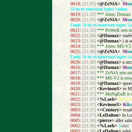
0018:
[21:35]
<@ZeNiA>
M
ou
Si tu es nouveau tapes !salon
0019:
[21:35]
*** Joins: Dumax
0020:
[21:35]
<@ZeNiA>
M
ou
l'ami. Si tu es nouveau tapes !s
0021:
[21:35]
*** PoWeR sets 
0022:
[21:36]
<@Dumax>
ouééé
0023:
[21:36]
<@Dumax>
j ai 
0024:
[21:36]
*** Joins: MS-V
0025:
[21:36]
<@ZeNiA>
M
ou
l'ami. Si tu es nouveau tapes !s
0026:
[21:36]
<@Dumax>
a au
0016:
[21:36]
<@Dumax>
M
ou
0017:
[21:36]
*** ZeNiA sets mo
0018:
[21:36]
*** MS-V2 is no
0019:
[21:36]
<@Dumax>
spee
0020:
[21:37]
<KevinouS>
re M
0021:
[21:37]
*** MaNgEuR is 
0022:
[21:37]
<%Loeb>
Me revo
0023:
[21:37]
<KevinouS>
K
ik
0003:
[21:37]
<+Century>
resal
0004:
[21:37]
<LeDalton>
lo Lo
0005:
[21:38]
<pierre>
aller salu
0002:
[21:38]
<%Loeb>
S
alut
0003:
[21:38]
<LeDalton>
salut