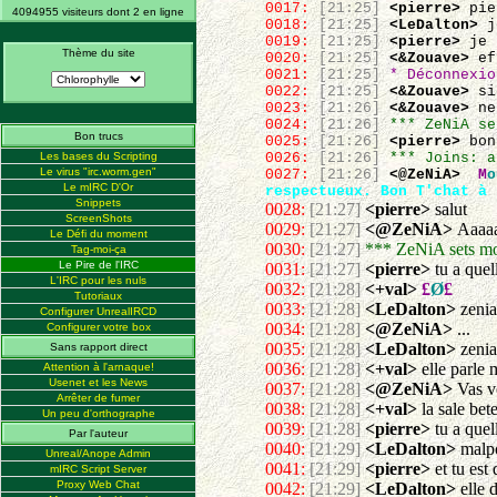
0017:
[21:25]
<pierre>
pie
4094955 visiteurs dont 2 en ligne
0018:
[21:25]
<LeDalton>
je
0019:
[21:25]
<pierre>
je 
Thème du site
0020:
[21:25]
<&Zouave>
ef
0021:
[21:25]
* Déconnexio
0022:
[21:25]
<&Zouave>
si 
0023:
[21:26]
<&Zouave>
ne 
0024:
[21:26]
*** ZeNiA se
Bon trucs
0025:
[21:26]
<pierre>
bon
Les bases du Scripting
0026:
[21:26]
*** Joins: a
Le virus "irc.worm.gen"
0027:
[21:26]
<@ZeNiA>
M
o
Le mIRC D'Or
respectueux. Bon T'chat à 
Snippets
0028:
[21:27]
<pierre>
salut
ScreenShots
0029:
[21:27]
<@ZeNiA>
Aaaaa
Le Défi du moment
0030:
[21:27]
*** ZeNiA sets mo
Tag-moi-ça
Le Pire de l'IRC
0031:
[21:27]
<pierre>
tu a quel
L'IRC pour les nuls
0032:
[21:28]
<+val>
£
Ø
£
Tutoriaux
0033:
[21:28]
<LeDalton>
zenia
Configurer UnrealIRCD
0034:
[21:28]
<@ZeNiA>
...
Configurer votre box
0035:
[21:28]
<LeDalton>
zenia 
Sans rapport direct
0036:
[21:28]
<+val>
elle parle 
Attention à l'arnaque!
Usenet et les News
0037:
[21:28]
<@ZeNiA>
Vas vo
Arrêter de fumer
0038:
[21:28]
<+val>
la sale bet
Un peu d'orthographe
0039:
[21:28]
<pierre>
tu a quel
Par l'auteur
0040:
[21:29]
<LeDalton>
malpol
Unreal/Anope Admin
0041:
[21:29]
<pierre>
et tu est 
mIRC Script Server
Proxy Web Chat
0042:
[21:29]
<LeDalton>
elle d