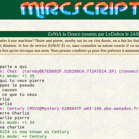
ZeNiA la Douce (soumis par LeDalton le 24/8
arler à une machine? Notre ami pierre, newby sur irc on s'en doute, en a fait les frais,
 féminin: le bot de service ZeNiA! Et ce, sans connaître sa nature exacte il va s
les fois qu'on invoque son nom. Vous pensez combien ça peut être prétexte à amusem
parle a qui
n: Chat` (Carnby@E7ED092F.52D288C4.772A7D14.IP) (Connect
ts mode: +l 35
ui tu veux pierre
pes le pseudo
 causes
ce que tu veux
rlie
arlie
n: Century (MSV2@Mystery-52B0847F.w83-196.abo.wanadoo.fr
erre Charlie
arlie pierre
ts mode: +l 34
va charlie
5224 is now known as Century
ts mode: +v Century