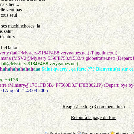
ais heu...
lle veut pas
 tous seul
i
a ses machinchoses, la
is salut
 Century
 LeDalton
erty (tati@Mystery-9184F4B8.verygames.net) (Ping timeout)
mana (MSV2@Mystery-539FE753.f1532.ts.globetrotter.net) (Depart: 
 (tati@Mystery-9184F4B8.verygames.net)
h
a
h
a
h
a
h
a
h
a
h
a
h
aaa
Salut qwerty , ça farte ??? Bienvenu(e) sur ce 
de: +l 36
ierre (Ministry@17C1FD5B.4F7560D8.F4F8B802.IP) (Depart: bye by
ed Aug 24 21:43:09 2005
Réagir à ce log (3 commentaires)
Retour à la page du Pire
Version imprimable
Envoyer cette page
Ajouter aux F