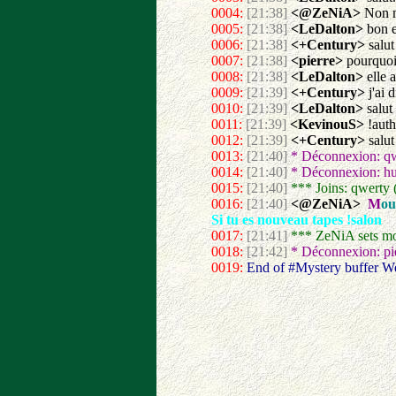
0004:
[21:38]
<@ZeNiA>
Non m
0005:
[21:38]
<LeDalton>
bon e
0006:
[21:38]
<+Century>
salut
0007:
[21:38]
<pierre>
pourquo
0008:
[21:38]
<LeDalton>
elle 
0009:
[21:39]
<+Century>
j'ai d
0010:
[21:39]
<LeDalton>
salut
0011:
[21:39]
<KevinouS>
!auth
0012:
[21:39]
<+Century>
salut
0013:
[21:40]
* Déconnexion: qw
0014:
[21:40]
* Déconnexion: hu
0015:
[21:40]
*** Joins: qwerty
0016:
[21:40]
<@ZeNiA>
M
ou
Si tu es nouveau tapes !salon
0017:
[21:41]
*** ZeNiA sets mo
0018:
[21:42]
* Déconnexion: p
0019:
End of #Mystery buffer W