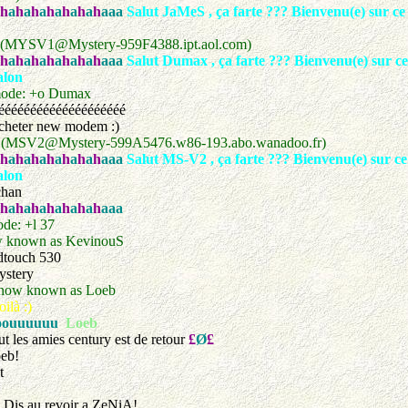
h
a
h
a
h
a
h
a
h
a
h
a
h
aaa
Salut JaMeS , ça farte ??? Bienvenu(e) sur ce c
 (MYSV1@Mystery-959F4388.ipt.aol.com)
h
a
h
a
h
a
h
a
h
a
h
a
h
aaa
Salut Dumax , ça farte ??? Bienvenu(e) sur ce 
alon
mode: +o Dumax
ééééééééééééééééééé
acheter new modem :)
2 (MSV2@Mystery-599A5476.w86-193.abo.wanadoo.fr)
h
a
h
a
h
a
h
a
h
a
h
a
h
aaa
Salut MS-V2 , ça farte ??? Bienvenu(e) sur ce 
alon
chan
h
a
h
a
h
a
h
a
h
a
h
a
h
aaa
de: +l 37
w known as KevinouS
dtouch 530
ystery
now known as Loeb
ilà :)
oouuuuuu
Loeb
ut les amies century est de retour
£
Ø
£
eb!
t
. Dis au revoir a ZeNiA!