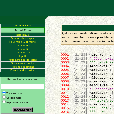
Vos identifiants
Accueil T'chat
Qui ne s'est jamais fait surprendre à p
Bienvenue
seule connexion de sexe possiblement
Voir tous les scripts
aléatoirement dans une liste, toutes 
Pour mirc 6.1 et moins
Pour mirc 6.2
Pour mirc 6.3
Pour mirc 7.1
0001:
[21:23]
<pierre>
je 
Top 10
0002:
[21:23]
* Déconnexio
Vous aimez ou détestez
0003:
[21:23]
*** ZeNiA se
Soumettre un script
0004:
[21:23]
<&Zouave>
a q
Foire aux questions
0005:
[21:23]
<&Zouave>
tap
Forum de discussion
0006:
[21:23]
<&Zouave>
et
0007:
[21:23]
<&Zouave>
de 
Rechercher par mots clés:
0008:
[21:23]
<pierre>
cha
0009:
[21:23]
<&Zouave>
Ch
0010:
[21:23]
* Déconnexio
0011:
[21:24]
<&Zouave>
pi
Tous les mots
0012:
[21:24]
<&Zouave>
Ch
Un des mots
0013:
[21:24]
*** ZeNiA se
Expression exacte
0014:
[21:24]
<pierre>
ca 
0015:
[21:24]
*** Guest320
0016:
[21:24]
*** PoWeR se