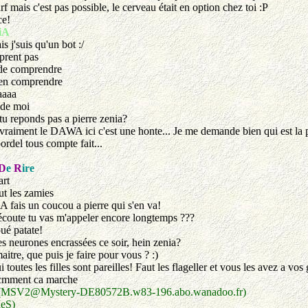
 mais c'est pas possible, le cerveau était en option chez toi :P
ce!
iA
s j'suis qu'un bot :/
rent pas
de comprendre
ien comprendre
aaaa
 de moi
tu reponds pas a pierre zenia?
vraiment le DAWA ici c'est une honte... Je me demande bien qui est la pe
ordel tous compte fait...
D
e
R
ire
art
ut les zamies
 fais un coucou a pierre qui s'en va!
oute tu vas m'appeler encore longtemps ???
ué patate!
es neurones encrassées ce soir, hein zenia?
itre, que puis je faire pour vous ? :)
 toutes les filles sont pareilles! Faut les flageller et vous les avez a vo
cmment ca marche
S (MSV2@Mystery-DE80572B.w83-196.abo.wanadoo.fr)
MeS)