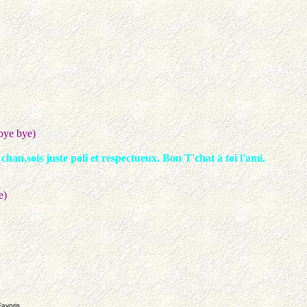
bye bye)
chan,sois juste poli et respectueux. Bon T'chat à toi l'ami.
e)
avoris