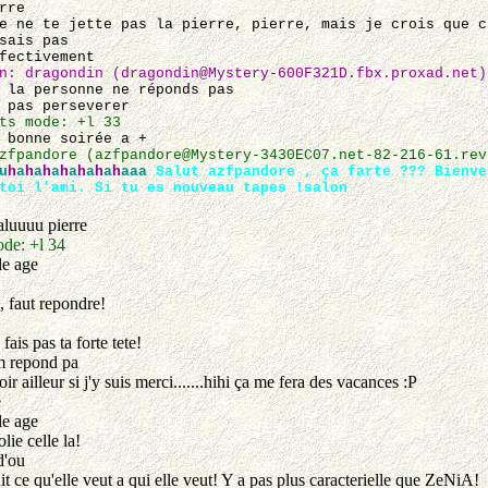
rre
 ne te jette pas la pierre, pierre, mais je crois que c
sais pas
fectivement
n: dragondin (dragondin@Mystery-600F321D.fbx.proxad.net)
la personne ne réponds pas
pas perseverer
ts mode: +l 33
 bonne soirée a +
zfpandore (azfpandore@Mystery-3430EC07.net-82-216-61.rev
u
h
a
h
a
h
a
h
a
h
a
h
a
h
aaa
Salut azfpandore , ça farte ??? Bienve
toi l'ami. Si tu es nouveau tapes !salon
luuuu pierre
de: +l 34
le age
, faut repondre!
fais pas ta forte tete!
m repond pa
ir ailleur si j'y suis merci.......hihi ça me fera des vacances :P
e
le age
ie celle la!
d'ou
it ce qu'elle veut a qui elle veut! Y a pas plus caracterielle que ZeNiA!