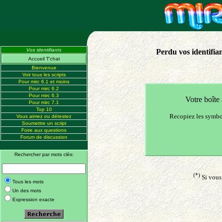
Vos identifiants
Perdu vos identifia
Accueil T'chat
Bienvenue
Voir tous les scripts
Pour mirc 6.1 et moins
Pour mirc 6.2
Pour mirc 6.3
Votre boîte 
Pour mirc 7.1
Top 10
Recopiez les symbo
Vous aimez ou détestez
Soumettre un script
Foire aux questions
Forum de discussion
Rechercher par mots clés:
(*)
Si vous 
Tous les mots
Un des mots
Expression exacte