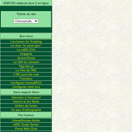
4095792 visiteurs dont 2 en ligne
Thème du site
Bon trucs
Les bases du Scripting
Le virus "irc.worm.gen"
Le mIRC D'Or
Snippets
ScreenShots
Le Défi du moment
Tag-moi-ça
Le Pire de l'IRC
L'IRC pour les nuls
Tutoriaux
Configurer UnrealIRCD
Configurer votre box
Sans rapport direct
Attention à l'arnaque!
Usenet et les News
Arrêter de fumer
Un peu d'orthographe
Par l'auteur
Unreal/Anope Admin
mIRC Script Server
Proxy Web Chat