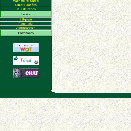
Magneto for Unreal
Super Poupées
Tour de cartes
Le site
L'Equipe
Partenariat
Administration
Partenaires