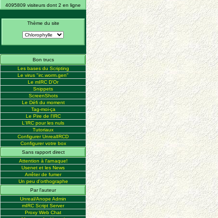
4095809 visiteurs dont 2 en ligne
Thème du site
Bon trucs
Les bases du Scripting
Le virus "irc.worm.gen"
Le mIRC D'Or
Snippets
ScreenShots
Le Défi du moment
Tag-moi-ça
Le Pire de l'IRC
L'IRC pour les nuls
Tutoriaux
Configurer UnrealIRCD
Configurer votre box
Sans rapport direct
Attention à l'arnaque!
Usenet et les News
Arrêter de fumer
Un peu d'orthographe
Par l'auteur
Unreal/Anope Admin
mIRC Script Server
Proxy Web Chat