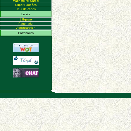
Magneto for Unreal
Super Poupées
Tour de cartes
Le site
L'Equipe
Partenariat
Administration
Partenaires