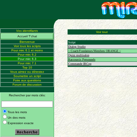
Vos identifiants
Voir tout
Accueil T'chat
Bienvenue
Script
Voir tous les scripts
Dialog Studio
Pour mirc 6.1 et moins
~ Coach/Fondateurs/Membres ORANGE ~
Pour mirc 6.2
Quizz multisalon
Pour mirc 6.3
Raccourcis Personnels
Pour mirc 7.1
Commande IRCop
Top 10
Vous aimez ou détestez
Soumettre un script
Foire aux questions
Forum de discussion
Rechercher par mots clés:
Tous les mots
Un des mots
Expression exacte