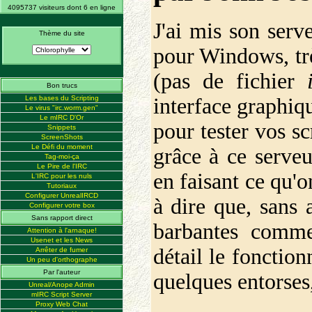
4095737 visiteurs dont 6 en ligne
J'ai mis son serve
Thème du site
pour Windows, trè
(pas de fichier
Bon trucs
Les bases du Scripting
interface graphique
Le virus "irc.worm.gen"
Le mIRC D'Or
pour tester vos s
Snippets
ScreenShots
Le Défi du moment
grâce à ce serveu
Tag-moi-ça
Le Pire de l'IRC
en faisant ce qu'
L'IRC pour les nuls
Tutoriaux
Configurer UnrealIRCD
à dire que, sans 
Configurer votre box
Sans rapport direct
barbantes comme
Attention à l'arnaque!
Usenet et les News
détail le fonctio
Arrêter de fumer
Un peu d'orthographe
Par l'auteur
quelques entorses,
Unreal/Anope Admin
mIRC Script Server
Proxy Web Chat