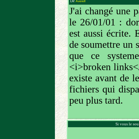
De
Averell
J'ai changé une p
le 26/01/01 : dor
est aussi écrite. 
de soumettre un s
que ce systeme
<i>broken links</i
existe avant de le
fichiers qui disp
peu plus tard.
Si vous le sou