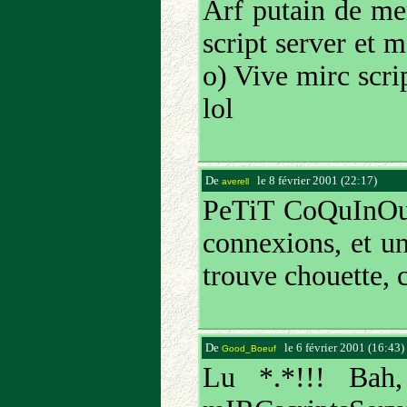
Arf putain de me
script server et 
o) Vive mirc scrip
lol
De
le 8 février 2001 (22:17)
(172.
averell
PeTiT CoQuInOu!!
connexions, et un
trouve chouette, c
De
le 6 février 2001 (16:43)
Good_Boeuf
Lu *.*!!! Bah