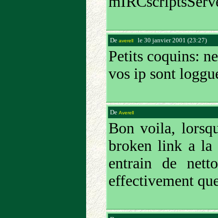
mIRCscriptsServer
De
le 30 janvier 2001 (23:27)
(21
averell
Petits coquins: ne
vos ip sont loggué
De
Averell
Bon voila, lorsqu
broken link a la p
entrain de net
effectivement que