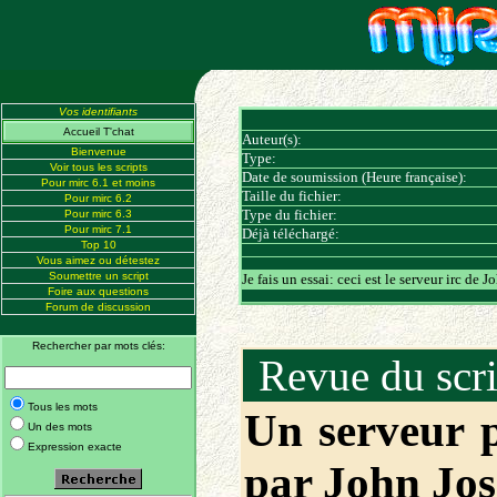
Vos identifiants
Accueil T'chat
Auteur(s):
Bienvenue
Type:
Voir tous les scripts
Date de soumission (Heure française):
Pour mirc 6.1 et moins
Taille du fichier:
Pour mirc 6.2
Type du fichier:
Pour mirc 6.3
Pour mirc 7.1
Déjà téléchargé:
Top 10
Vous aimez ou détestez
Soumettre un script
Je fais un essai: ceci est le serveur irc de 
Foire aux questions
Forum de discussion
Rechercher par mots clés:
Revue du scr
Tous les mots
Un serveur 
Un des mots
Expression exacte
par John Jo