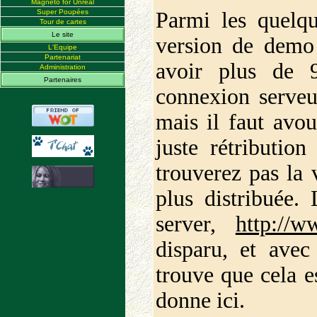
Magneto for Unreal
Super Poupées
Parmi les quelqu
Tour de cartes
Le site
version de demo 
L'Equipe
Partenariat
avoir plus de 9
Administration
Partenaires
connexion serveur
mais il faut avou
juste rétributio
trouverez pas la v
plus distribuée.
server,
http://w
disparu, et avec
trouve que cela e
donne ici.