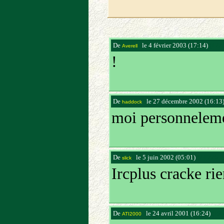
De
le 4 février 2003 (17:14)
(172.
Averell
!
De
le 27 décembre 2002 (16:13
haddock
moi personnelemen
De
le 5 juin 2002 (05:01)
(24.226.1
slick
Ircplus cracke ri
De
le 24 avril 2001 (16:24)
(195
ATI2000