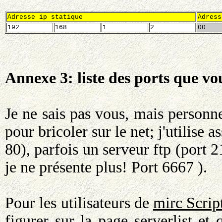
Adresse ip statique
Adress
192
168
1
2
00
Annexe 3: liste des ports que vo
Je ne sais pas vous, mais personne
pour bricoler sur le net; j'utilise
80), parfois un serveur ftp (port 2
je ne présente plus! Port 6667 ).
Pour les utilisateurs de
mirc Scrip
figurer sur la page
serverlist
et q