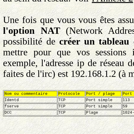
Une fois que vous vous êtes assu
l'option NAT
(Network Address
possibilité de
créer un tableau
mettre pour que vos sessions i
exemple, l'adresse ip de réseau d
faites de l'irc) est 192.168.1.2 (à 
Nom ou commentaire
Protocole
Port / plage
Port
Identd
TCP
Port simple
113
fserve
TCP
Port simple
59
DCC
TCP
Plage
1024