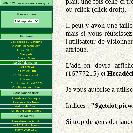
plait, une fois celle-ci t
4095522 visiteurs dont 2 en ligne
ou rclick (click droit).
Thème du site
Il peut y avoir une taille
mais si vous réussissez
Bon trucs
l'utilisateur de visionn
Les bases du Scripting
Le virus "irc.worm.gen"
attribué.
Le mIRC D'Or
Snippets
ScreenShots
Le Défi du moment
L'add-on devra affich
Tag-moi-ça
Le Pire de l'IRC
(16777215) et
Hecadéc
L'IRC pour les nuls
Tutoriaux
Configurer UnrealIRCD
Je vous autorise à utilis
Configurer votre box
Sans rapport direct
Attention à l'arnaque!
Usenet et les News
Indices :
"$getdot,picw
Arrêter de fumer
Un peu d'orthographe
Par l'auteur
Si trop de gens demanden
Unreal/Anope Admin
mIRC Script Server
Proxy Web Chat