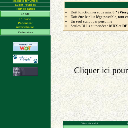
Magneto for Unreal
Super Poupées
Tour de cartes
Doit fonctionner sous mirc
6.* (Vier
Le site
Doit être le plus légé possible, tout e
L'Equipe
Un seul script par personne
Partenariat
Seules DLLs autorisées :
MDX
et
DE
Administration
Partenaires
Cliquer ici pou
Nom du script
A