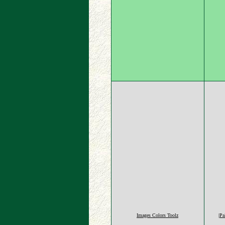
Images Colors Toolz
|P