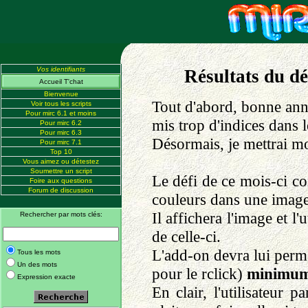
Vos identifiants
Résultats du dé
Accueil T'chat
Bienvenue
Tout d'abord, bonne anné
Voir tous les scripts
Pour mirc 6.1 et moins
mis trop d'indices dans l
Pour mirc 6.2
Pour mirc 6.3
Désormais, je mettrai moi
Pour mirc 7.1
Top 10
Vous aimez ou détestez
Soumettre un script
Le défi de ce mois-ci co
Foire aux questions
Forum de discussion
couleurs dans une image
Il affichera l'image et l
Rechercher par mots clés:
de celle-ci.
L'add-on devra lui perm
Tous les mots
Un des mots
pour le rclick)
minimu
Expression exacte
En clair, l'utilisateur 