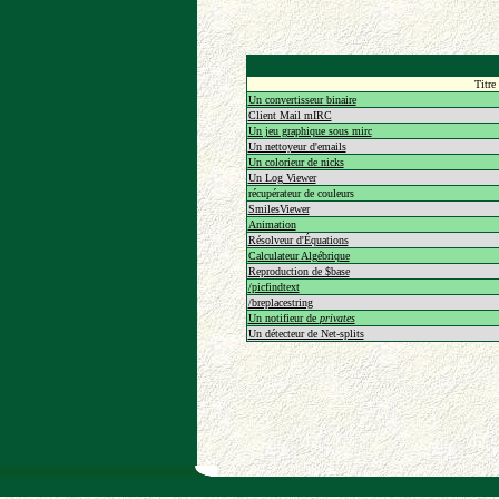
Titre
Un convertisseur binaire
Client Mail mIRC
Un jeu graphique sous mirc
Un nettoyeur d'emails
Un colorieur de nicks
Un Log Viewer
récupérateur de couleurs
SmilesViewer
Animation
Résolveur d'Équations
Calculateur Algébrique
Reproduction de $base
/picfindtext
/breplacestring
Un notifieur de
privates
Un détecteur de Net-splits