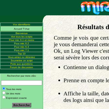
Vos identifiants
Résultats 
Accueil T'chat
Bienvenue
Comme je vois que certai
Voir tous les scripts
Pour mirc 6.1 et moins
je vous demanderai cette
Pour mirc 6.2
Pour mirc 6.3
Ok, un Log Viewer c'est 
Pour mirc 7.1
Top 10
serai sévère lors des cor
Vous aimez ou détestez
Soumettre un script
Foire aux questions
Contienne un dialog
Forum de discussion
Rechercher par mots clés:
Prenne en compte le
Tous les mots
Affiche la taille, da
Un des mots
Expression exacte
des logs ainsi que la