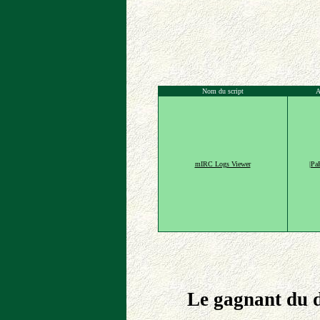
Nom du script
A
mIRC Logs Viewer
|Pa
Le gagnant du d