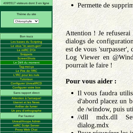
Permette de supprim
4095517 visiteurs dont 3 en ligne
Thème du site
Attention ! Je refuser
Bon trucs
dialogs de configuratio
Les bases du Scripting
Le virus "irc.worm.gen"
est de vous 'surpasser', d
Le mIRC D'Or
Snippets
Log Viewer en @Windo
ScreenShots
Le Défi du moment
pourrait le faire !
Tag-moi-ça
Le Pire de l'IRC
L'IRC pour les nuls
Pour vous aider :
Tutoriaux
Configurer UnrealIRCD
Configurer votre box
Il vous faudra uti
Sans rapport direct
Attention à l'arnaque!
d'abord placez un b
Usenet et les News
Arrêter de fumer
de /window, puis uti
Un peu d'orthographe
//dll mdx.dll 
Par l'auteur
Unreal/Anope Admin
dialog.mdx
mIRC Script Server
Proxy Web Chat