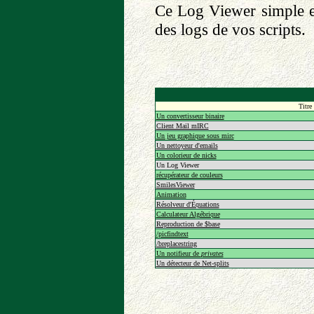
Ce Log Viewer simple et
des logs de vos scripts.
Titre
Un convertisseur binaire
Client Mail mIRC
Un jeu graphique sous mirc
Un nettoyeur d'emails
Un colorieur de nicks
Un Log Viewer
récupérateur de couleurs
SmilesViewer
Animation
Résolveur d'Équations
Calculateur Algébrique
Reproduction de $base
/picfindtext
/breplacestring
Un notifieur de
privates
Un détecteur de Net-splits