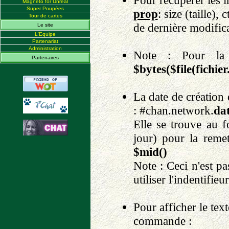
Pour récupérer les i
Magneto for Unreal
Super Poupées
prop
: size (taille),
Tour de cartes
de dernière modific
Le site
L'Equipe
Partenariat
Administration
Note : Pour la t
Partenaires
$bytes($file(fichier.
La date de création 
: #chan.network.
da
Elle se trouve au
jour) pour la remet
$mid()
Note : Ceci n'est p
utiliser l'indentifieu
Pour afficher le text
commande :