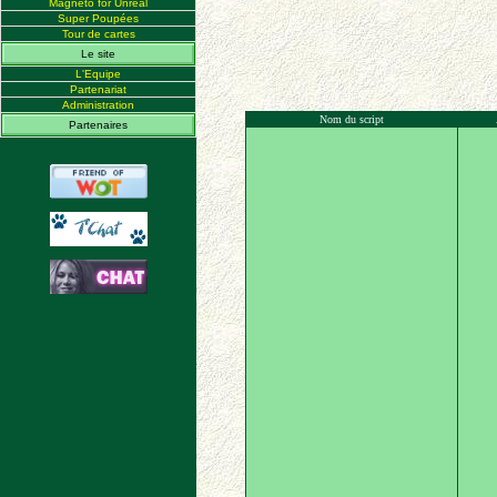
Magneto for Unreal
Super Poupées
Tour de cartes
Le site
L'Equipe
Partenariat
Administration
Nom du script
Partenaires