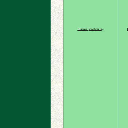
Blizzaro (shoot'em up)