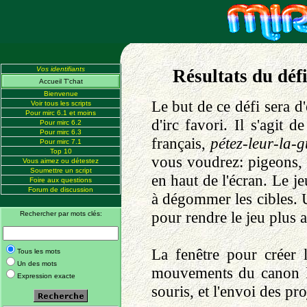
Vos identifiants
Résultats du déf
Accueil T'chat
Bienvenue
Le but de ce défi sera d'
Voir tous les scripts
Pour mirc 6.1 et moins
d'irc favori. Il s'agit 
Pour mirc 6.2
Pour mirc 6.3
français,
pétez-leur-la-g
Pour mirc 7.1
Top 10
vous voudrez: pigeons, 
Vous aimez ou détestez
Soumettre un script
en haut de l'écran. Le j
Foire aux questions
Forum de discussion
à dégommer les cibles. 
pour rendre le jeu plus a
Rechercher par mots clés:
La fenêtre pour créer 
Tous les mots
Un des mots
mouvements du canon la
Expression exacte
souris, et l'envoi des pro