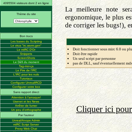
4095504 visiteurs dont 2 en ligne
La meilleure note ser
Thème du site
ergonomique, le plus es
de corriger les bugs!), en
Bon trucs
Les bases du Scripting
Le virus "irc.worm.gen"
Doit fonctionner sous mirc 6.0 ou pl
Le mIRC D'Or
Doit être rapide
Snippets
ScreenShots
Un seul script par personne
Le Défi du moment
pas de DLL, sauf éventuellement mdx.
Tag-moi-ça
Le Pire de l'IRC
L'IRC pour les nuls
Tutoriaux
Configurer UnrealIRCD
Configurer votre box
Sans rapport direct
Attention à l'arnaque!
Usenet et les News
Arrêter de fumer
Cliquer ici pou
Un peu d'orthographe
Par l'auteur
Unreal/Anope Admin
mIRC Script Server
Proxy Web Chat