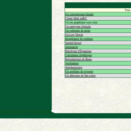
Titre
Un convertisseur binaire
Client Mail mIRC
Un jeu graphique sous mirc
Un nettoyeur d'emails
Un colorieur de nicks
Un Log Viewer
récupérateur de couleurs
SmilesViewer
Animation
Résolveur d'Équations
Calculateur Algébrique
Reproduction de $base
/picfindtext
/breplacestring
Un notifieur de
privates
Un détecteur de Net-splits