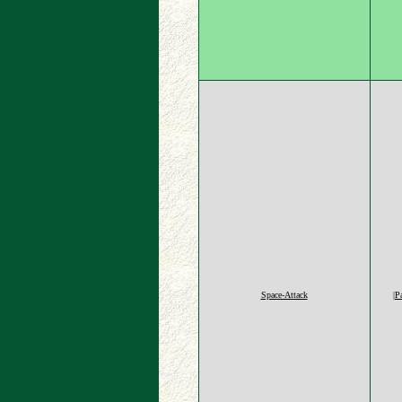
Space-Attack
|P