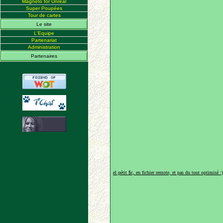
Magneto for Unreal
Super Poupées
Tour de cartes
Le site
L'Equipe
Partenariat
Administration
Partenaires
el pétit $c, en fichier remote, et pas du tout optimisé :)