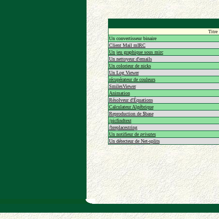
Titre
Un convertisseur binaire
Client Mail mIRC
Un jeu graphique sous mirc
Un nettoyeur d'emails
Un colorieur de nicks
Un Log Viewer
récupérateur de couleurs
SmilesViewer
Animation
Résolveur d'Équations
Calculateur Algébrique
Reproduction de $base
/picfindtext
/breplacestring
Un notifieur de
privates
Un détecteur de Net-splits