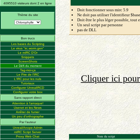
4095510 visiteurs dont 2 en ligne
Doit fonctionner sous mirc 5.9
Ne doit pas utiliser l'identifieur $bas
Thème du site
Doit être le plus léger possible, tout 
Un seul script par personne
pas de DLL
Bon trucs
Les bases du Scripting
Le virus "irc.worm.gen"
Le mIRC D'Or
Snippets
ScreenShots
Le Défi du moment
Tag-moi-ça
Le Pire de l'IRC
Cliquer ici pou
L'IRC pour les nuls
Tutoriaux
Configurer UnrealIRCD
Configurer votre box
Sans rapport direct
Attention à l'arnaque!
Usenet et les News
Arrêter de fumer
Un peu d'orthographe
Par l'auteur
Unreal/Anope Admin
mIRC Script Server
Nom du script
Proxy Web Chat