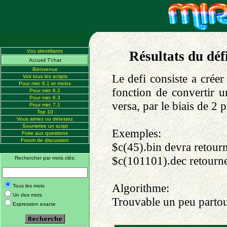
Vos identifiants
Résultats du déf
Accueil T'chat
Bienvenue
Le defi consiste a crée
Voir tous les scripts
Pour mirc 6.1 et moins
fonction de convertir 
Pour mirc 6.2
Pour mirc 6.3
versa, par le biais de 2 p
Pour mirc 7.1
Top 10
Vous aimez ou détestez
Soumettre un script
Exemples:
Foire aux questions
Forum de discussion
$c(45).bin devra retour
$c(101101).dec retourn
Rechercher par mots clés:
Algorithme:
Tous les mots
Un des mots
Trouvable un peu partout
Expression exacte